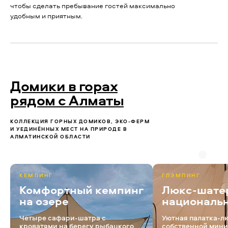
чтобы сделать пребывание гостей максимально
удобным и приятным.
Домики в горах
рядом с Алматы
КОЛЛЕКЦИЯ ГОРНЫХ ДОМИКОВ, ЭКО-ФЕРМ
И УЕДИНЁННЫХ МЕСТ НА ПРИРОДЕ В
АЛМАТИНСКОЙ ОБЛАСТИ
КЕМПИНГ
ГЛЭМПИНГ
Комфортный кемпинг
Люкс-шате
на озере
националь
Четыре сафари-шатра с
Уютная палатка-л
кроватями на берегу рыбацкого
собственной мини