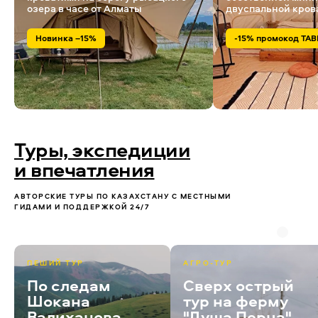
озера в часе от Алматы
двуспальной кров
Новинка –15%
-15% промокод TAB
Туры, экспедиции
и впечатления
АВТОРСКИЕ ТУРЫ ПО КАЗАХСТАНУ С МЕСТНЫМИ
ГИДАМИ И ПОДДЕРЖКОЙ 24/7
ПЕШИЙ ТУР
АГРО-ТУР
По следам
Сверх острый
Шокана
тур на ферму
Валиханова
"Душа Перца"