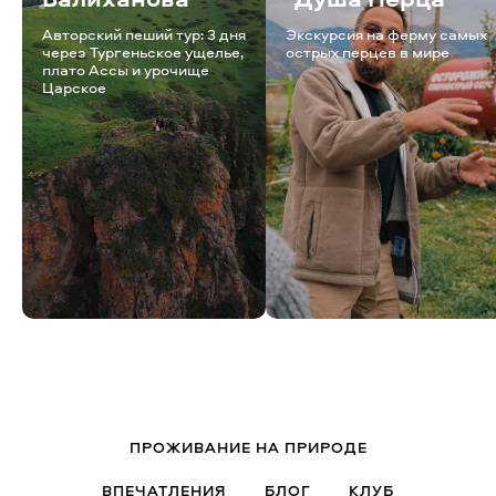
Авторский пеший тур: 3 дня
Экскурсия на ферму самых
через Тургеньское ущелье,
острых перцев в мире
плато Ассы и урочище
Царское
ПРОЖИВАНИЕ НА ПРИРОДЕ
ВПЕЧАТЛЕНИЯ
БЛОГ
КЛУБ