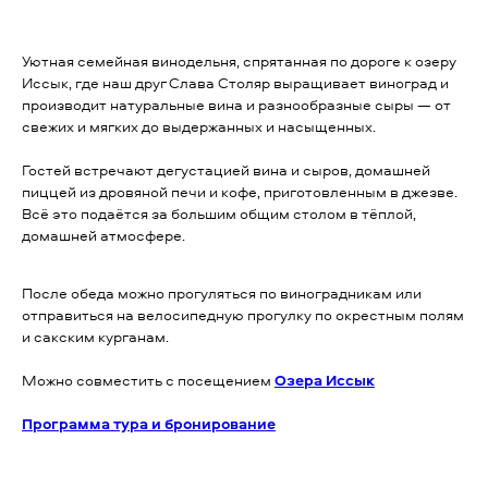
Уютная семейная винодельня, спрятанная по дороге к озеру
Иссык, где наш друг Слава Столяр выращивает виноград и
производит натуральные вина и разнообразные сыры — от
свежих и мягких до выдержанных и насыщенных.
Гостей встречают дегустацией вина и сыров, домашней
пиццей из дровяной печи и кофе, приготовленным в джезве.
Всё это подаётся за большим общим столом в тёплой,
домашней атмосфере.
После обеда можно прогуляться по виноградникам или
отправиться на велосипедную прогулку по окрестным полям
и сакским курганам.
Можно совместить с посещением
Озера Иссык
Программа тура и бронирование