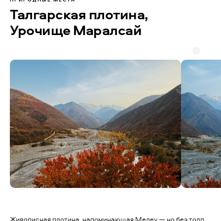
Талгарская плотина,
Урочище Маралсай
Живописная плотина, напоминающая Медеу — но без толп