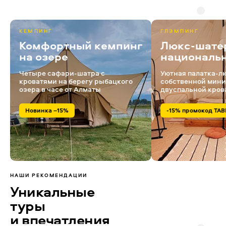
КЕМПИНГ
ГЛЭМПИНГ
Комфортный кемпинг
Люкс-шате
на озере
националь
Четыре сафари-шатра с
Уютная палатка-л
кроватями на берегу рыбацкого
собственной мини
озера в часе от Алматы
двуспальной кров
Новинка –15%
-15% промокод TAB
НАШИ РЕКОМЕНДАЦИИ
Уникальные
туры
и впечатления