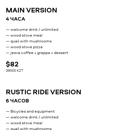
MAIN VERSION
4 ЧАСА
— welcome drink / unlimited
— wood stove meal
— quail with mushrooms
— wood stove pizza
— jesva coffee + grappa + dessert
$82
39000 KZT
RUSTIC RIDE VERSION
6 ЧАСОВ
— Bicycles and equipment
— welcome drink / unlimited
— wood stove meal
— quail with mushrooms