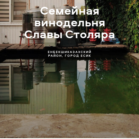
Семейная
винодельня
Славы Столяра
ЕНБЕКШИКАЗАХСКИЙ
РАЙОН, ГОРОД ЕСИК