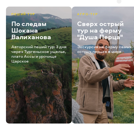
ПЕШИЙ ТУР
АГРО-ТУР
По следам
Сверх острый
Шокана
тур на ферму
Валиханова
"Душа Перца"
Авторский пеший тур: 3 дня
Экскурсия на ферму самых
через Тургеньское ущелье,
острых перцев в мире
плато Ассы и урочище
Царское