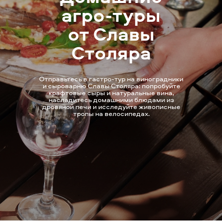
агро-туры
от Славы
Столяра
Отправьтесь в гастро-тур на виноградники
и сыроварню Славы Столяра: попробуйте
крафтовые сыры и натуральные вина,
насладитесь домашними блюдами из
дровяной печи и исследуйте живописные
тропы на велосипедах.