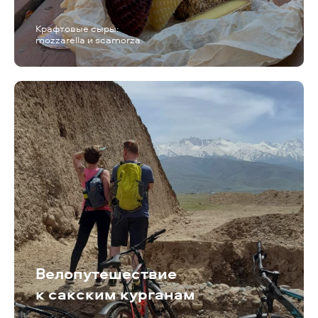
Крафтовые сыры:
mozzarella и scamorza
Велопутешествие
к сакским курганам