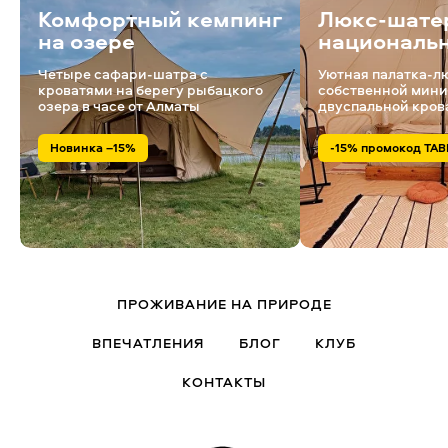
Комфортный кемпинг
Люкс-шате
на озере
националь
Четыре сафари-шатра с
Уютная палатка-л
кроватями на берегу рыбацкого
собственной мини
озера в часе от Алматы
двуспальной кров
Новинка –15%
-15% промокод TAB
ПРОЖИВАНИЕ НА ПРИРОДЕ
ВПЕЧАТЛЕНИЯ
БЛОГ
КЛУБ
КОНТАКТЫ