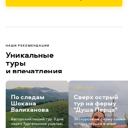
НАШИ РЕКОМЕНДАЦИИ
Уникальные
туры
и впечатления
ПЕШИЙ ТУР
АГРО-ТУР
По следам
Сверх острый
Шокана
тур на ферму
Валиханова
"Душа Перца"
Авторский пеший тур: 3 дня
Экскурсия на ферму самых
через Тургеньское ущелье,
острых перцев в мире
плато Ассы и урочище