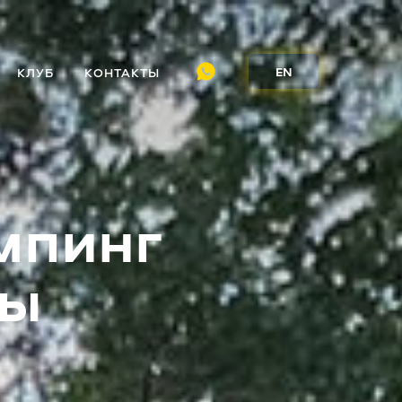
EN
КЛУБ
КОНТАКТЫ
мпинг
ты