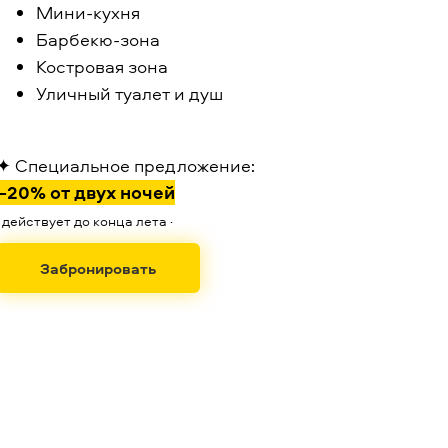
Мини-кухня
Барбекю-зона
Костровая зона
Уличный туалет и душ
✦
Специальное предложение
:
–20% от двух ночей
·
действует до конца лета
·
Забронировать