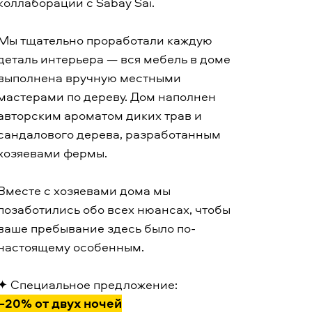
коллаборации с Sabay Sai.
Мы тщательно проработали каждую
деталь интерьера — вся мебель в доме
выполнена вручную местными
мастерами по дереву. Дом наполнен
авторским ароматом диких трав и
сандалового дерева, разработанным
хозяевами фермы.
Вместе с хозяевами дома мы
позаботились обо всех нюансах, чтобы
ваше пребывание здесь было по-
настоящему особенным.
✦
Специальное предложение
:
–20% от двух ночей