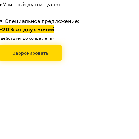
• Уличный душ и туалет
✦
Специальное предложение
:
–20% от двух ночей
·
действует до конца лета
·
Забронировать